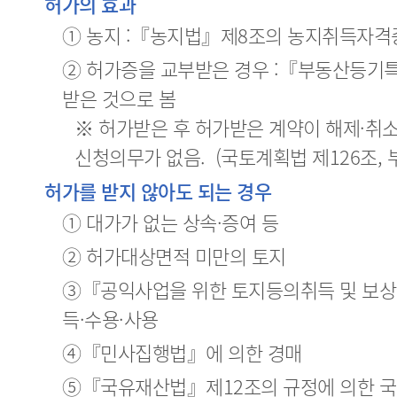
허가의 효과
① 농지 :『농지법』제8조의 농지취득자격
② 허가증을 교부받은 경우 :『부동산등기
받은 것으로 봄
※ 허가받은 후 허가받은 계약이 해제·취
신청의무가 없음. (국토계획법 제126조,
허가를 받지 않아도 되는 경우
① 대가가 없는 상속·증여 등
② 허가대상면적 미만의 토지
③『공익사업을 위한 토지등의취득 및 보
득·수용·사용
④『민사집행법』에 의한 경매
⑤『국유재산법』제12조의 규정에 의한 