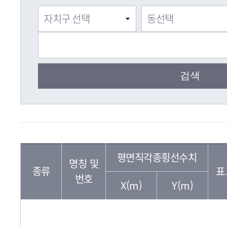
평면직각종횡선수치
명칭 및
종류
표
번호
X(m)
Y(m)